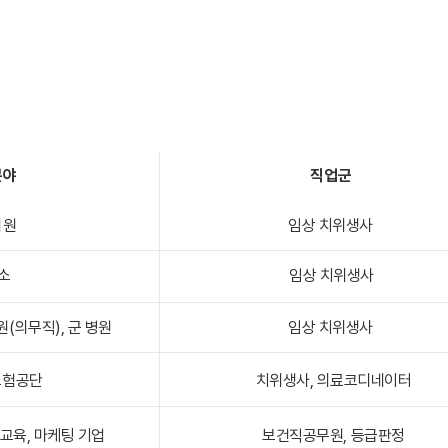
분야
직업군
의원
임상 치위생사
소
임상 치위생사
원(의무직), 군 병원
임상 치위생사
보험공단
치위생사, 의료코디네이터
 교육, 마케팅 기업
보건직공무원, 등급판정