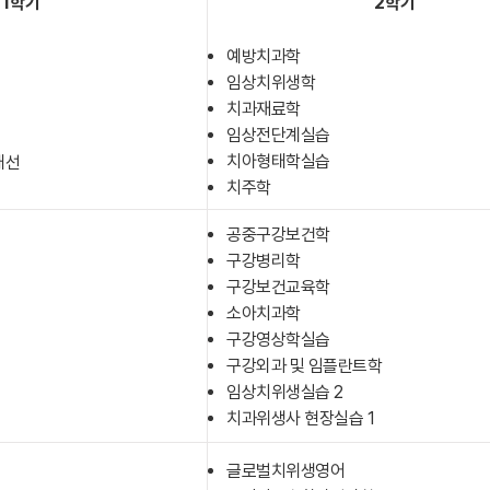
1학기
2학기
예방치과학
임상치위생학
치과재료학
임상전단계실습
치아형태학실습
개선
​치주학
공중구강보건학
구강병리학
구강보건교육학
소아치과학
구강영상학실습
구강외과 및 임플란트학
임상치위생실습 2
​치과위생사 현장실습 1
글로벌치위생영어
용