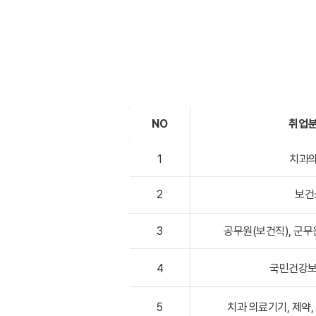
졸업 후 진로
NO
​취업
1
치과
2
보건
3
​공무원(보건직), 군무
4
국민건강
5
치과 의료기기, 제약,