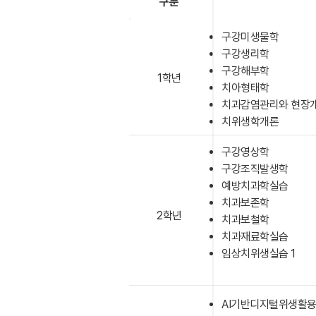
구분
구강미생물학
구강생리학
구강해부학
1학년
치아형태학
치과감염관리와 현장
​치위생학개론
구강영상학
구강조직발생학
예방치과학실습
치과보존학
2학년
치과보철학
치과재료학실습
​임상치위생실습 1
AI기반디지털위생활